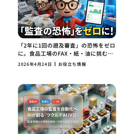
「2年に1回の遡及審査」の恐怖をゼロ
に。食品工場のFAX・紙・油に挑む
『現場ログ』の力
2026年4月24日
お役立ち情報