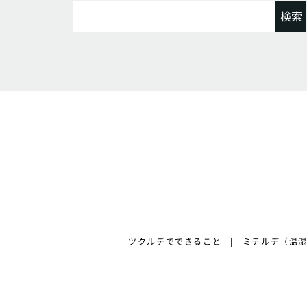
検
索:
ツクルデでできること
ミテルデ（温