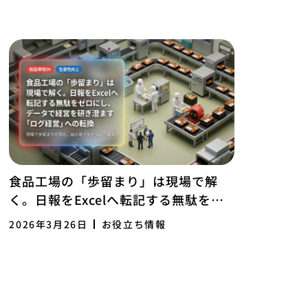
食品工場の「歩留まり」は現場で解
く。日報をExcelへ転記する無駄をゼ
ロにし、データで経営を研ぎ澄ます
2026年3月26日
お役立ち情報
「ログ経営」への転換