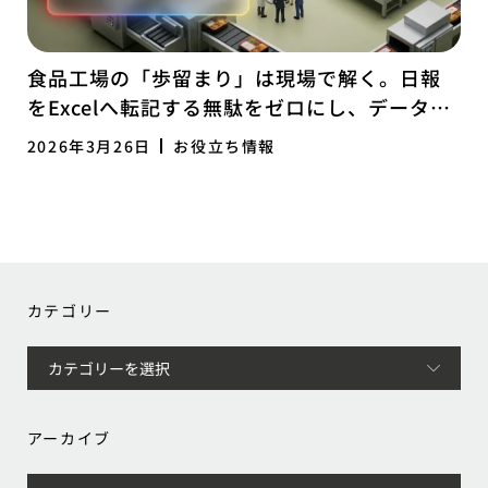
食品工場の「歩留まり」は現場で解く。日報
をExcelへ転記する無駄をゼロにし、データで
経営を研ぎ澄ます「ログ経営」への転換
2026年3月26日
お役立ち情報
カテゴリー
アーカイブ