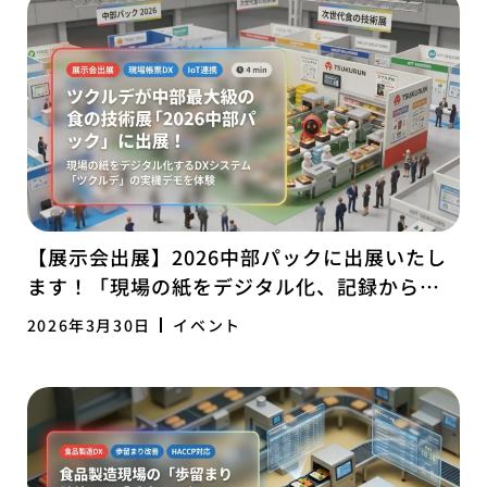
【展示会出展】2026中部パックに出展いたし
ます！「現場の紙をデジタル化、記録から経
営を変えるツクルデ」
2026年3月30日
イベント