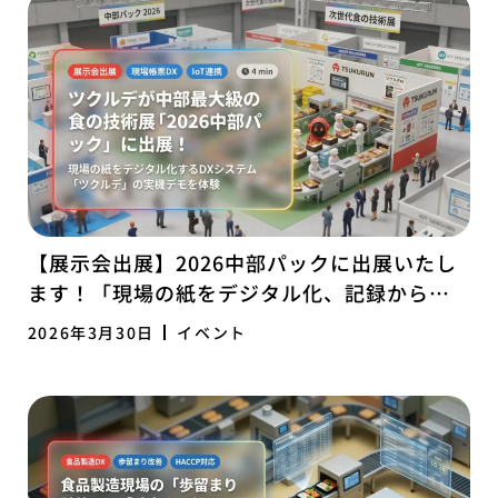
【展示会出展】2026中部パックに出展いたし
ます！「現場の紙をデジタル化、記録から経
営を変えるツクルデ」
2026年3月30日
イベント