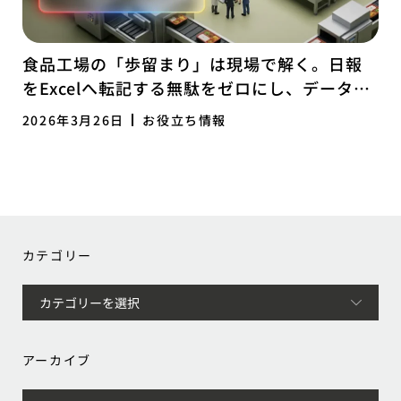
食品工場の「歩留まり」は現場で解く。日報
をExcelへ転記する無駄をゼロにし、データで
経営を研ぎ澄ます「ログ経営」への転換
2026年3月26日
お役立ち情報
カテゴリー
アーカイブ