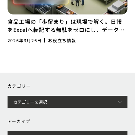
食品工場の「歩留まり」は現場で解く。日報
をExcelへ転記する無駄をゼロにし、データで
経営を研ぎ澄ます「ログ経営」への転換
2026年3月26日
お役立ち情報
カテゴリー
アーカイブ