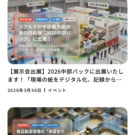
【展示会出展】2026中部パックに出展いたし
ます！「現場の紙をデジタル化、記録から経
営を変えるツクルデ」
2026年3月30日
イベント