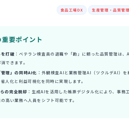
食品工場DX
生産管理・品質管
の重要ポイント
界を打破
：ベテラン検査員の退職や「勘」に頼った品質管理は、A
解消できます。
管理」の同時AI化
：外観検査AIと業務管理AI（ツクルデAI）
の省人化と利益可視化を同時に実現します。
lからの完全脱却
：生成AIを活用した帳票デジタル化により、事務
値の高い業務へ人員をシフト可能です。