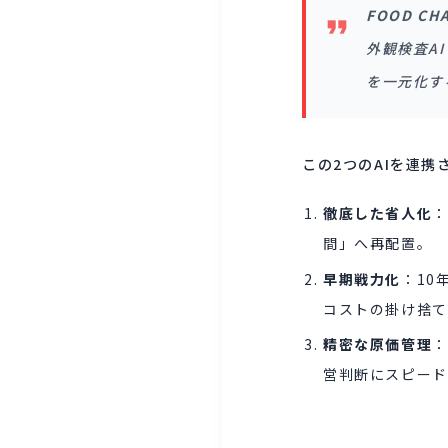
FOOD C
外観検査A
を一元化す
この2つのAIを連
徹底した省人化
：
間」へ再配置。
早期戦力化
：10
コストの掛け捨て
精密な原価管理
：
営判断にスピード