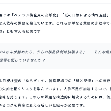
場では「ベテラン検査員の高齢化」「紙の日報による情報遅延」
な人依存の課題を抱えています。これらは単なる業務の非効率で
弾」とも言える状態です。
のAさんが辞めたら、うちの検品体制は崩壊する」——そんな焦
現場を回していませんか？
る目視検査の「ゆらぎ」や、製造現場での「紙と記憶」への依存
の欠如を招くリスクを孕んでいます。人手不足が加速する中で、
意味を持ちます。これらの課題を構造的に解決するためには、個
ゆるログを資産に変える新しい仕組みが必要です。