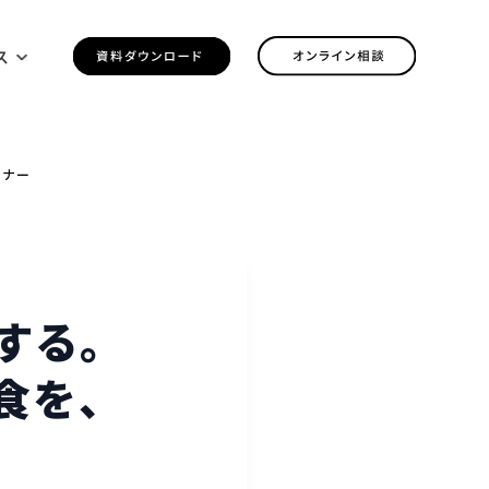
ス
ミナー
する。
食を、