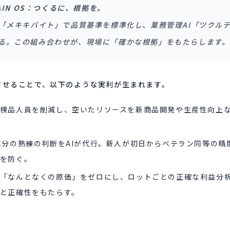
HAIN OS：つくるに、根拠を。
I「メキキバイト」で品質基準を標準化し、業務管理AI「ツクルデ
る。この組み合わせが、現場に「確かな根拠」をもたらします。
携させることで、以下のような実利が生まれます。
検品人員を削減し、空いたリソースを新商品開発や生産性向上
年分の熟練の判断をAIが代行。新人が初日からベテラン同等の精
を防ぐ。
「なんとなくの原価」をゼロにし、ロットごとの正確な利益分析
と正確性をもたらす。