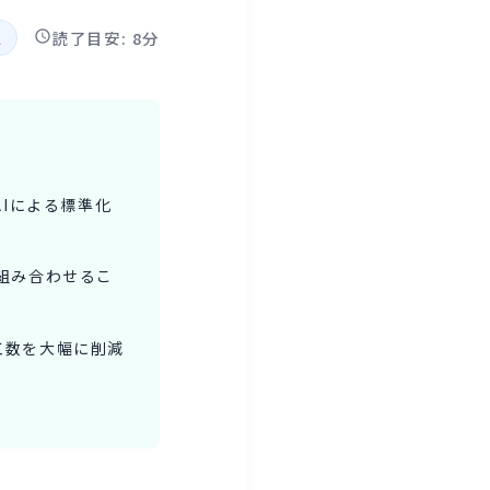
読了目安: 8分
理
Iによる標準化
を組み合わせるこ
工数を大幅に削減