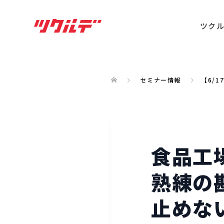
ツク
セミナー情報
【6/
食品工
熟練の
止めな