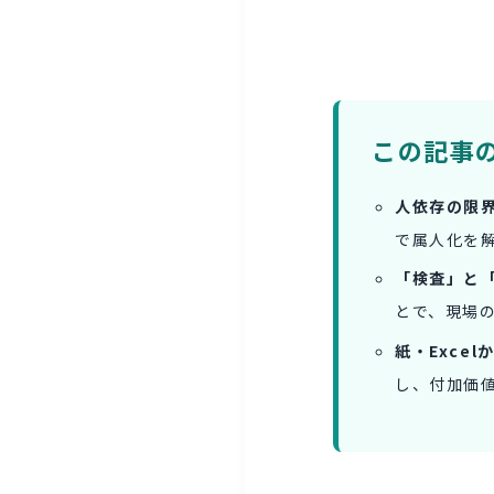
この記事
人依存の限
で属人化を
「検査」と「
とで、現場
紙・Exce
し、付加価