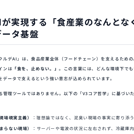
AIが実現する「食産業のなんとな
データ基盤
クルデAI」は、食品産業全体（フードチェーン）を支えるためのA
インは
「食を、止めない。」
。この言葉には、どんな環境下でも
をデータで支えるという強い意志が込められています。
なる管理ツールではありません。以下の「V3コア哲学」に基づいた
st（現場現実主義）
：理想論ではなく、泥臭い現場の事実に寄り添
t（止まらない現場）
：サーバーや電波の状況に左右されず、冷蔵庫