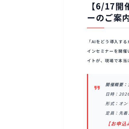
【6/17
ーのご案
「AIをどう導入す
インセミナーを開催
イトが、現場で本当
開催概要：
日時：2026
形式：オン
定員：先着
【お申込