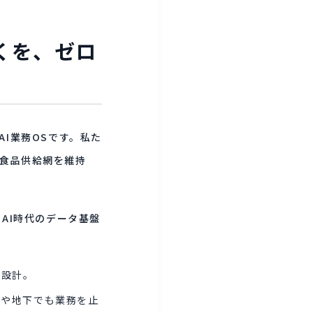
くを、ゼロ
I業務OSです。私た
食品供給網を維持
AI時代のデータ基盤
う設計。
内や地下でも業務を止