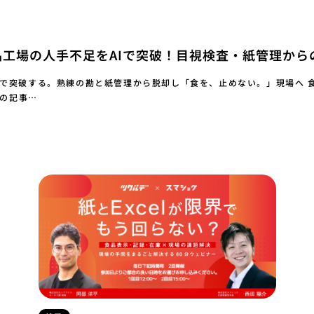
食品工場の人手不足をAIで突破！目視検査・紙管理か
Iで突破する。熟練の勘と紙管理から脱却し「食を、止めない。」現場へ 食
この記事…