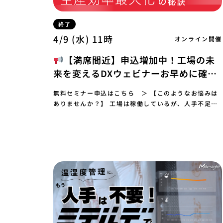
終了
4/9 (水) 11時
オンライン開催
【満席間近】申込増加中！工場の未
来を変えるDXウェビナーお早めに確保
を⚠【無料】
無料セミナー申込はこちら ＞ 【このようなお悩みは
ありませんか？】 工場は稼働しているが、人手不足や
生産効率の低下が深刻化している 業務改善やDX導入…