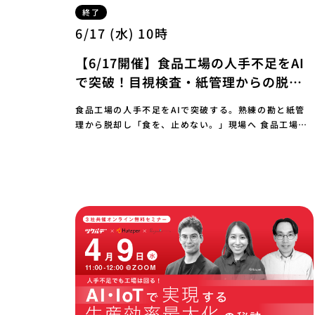
終了
6/17 (水) 10時
【6/17開催】食品工場の人手不足をAI
で突破！目視検査・紙管理からの脱却
セミナー
食品工場の人手不足をAIで突破する。熟練の勘と紙管
理から脱却し「食を、止めない。」現場へ 食品工場DX
生産管理・品質管理 読了目安: 8分 この記事…