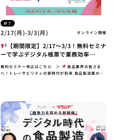
終了
2/17(月)-3/3(月)
オンライン開催
【期間限定】2/17～3/3！無料セミナ
ーで学ぶデジタル帳票で業務効率
UP【無料配信】
無料セミナー申込はこちら ＞
食品業界の皆さま
へ！トレーサビリティの新時代が到来 食品製造業の現
場で、トレース記録を「保管のためだけ」に使ってい
ま…