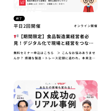
終了
平日2回開催
オンライン開催
【期間限定】食品製造業経営者必
見！デジタル化で現場と経営をつな
ぎ、売上UPを実現する秘訣！【無料配
無料セミナー申込はこちら ＞ こんなお悩みありませ
信】
んか？ 煩雑な製造・トレース記録に追われ、本来注力
すべき業務に手が回らない… 記録したデータが、事
故…