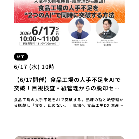
終了
6/17 (水) 10時
【6/17開催】食品工場の人手不足をAIで
突破！目視検査・紙管理からの脱却セミ
ナー
食品工場の人手不足をAIで突破する。熟練の勘と紙管理か
ら脱却し「食を、止めない。」現場へ 食品工場DX 生産管
理・品質管理 読了目安: 8分 この記事…