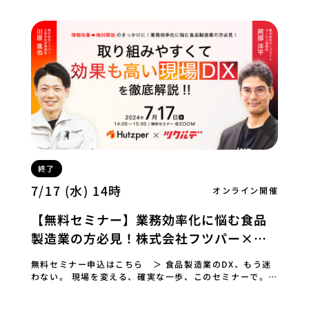
終了
7/17 (水) 14時
オンライン開催
【無料セミナー】業務効率化に悩む食品
製造業の方必見！株式会社フツパー×株
式会社カンブライト 2社共催セミナー
無料セミナー申込はこちら ＞ 食品製造業のDX、もう迷
わない。 現場を変える、確実な一歩、このセミナーで。
〜フツパー×ツクルデ 初共催〜 展示会やW…