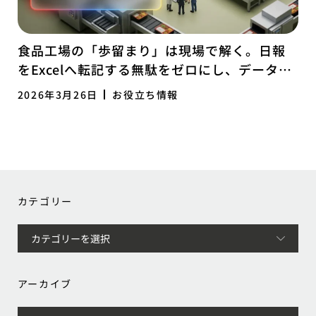
食品工場の「歩留まり」は現場で解く。日報
をExcelへ転記する無駄をゼロにし、データで
経営を研ぎ澄ます「ログ経営」への転換
2026年3月26日
お役立ち情報
カテゴリー
アーカイブ