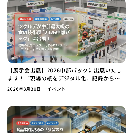
【展示会出展】2026中部パックに出展いたし
ます！「現場の紙をデジタル化、記録から経
営を変えるツクルデ」
2026年3月30日
イベント