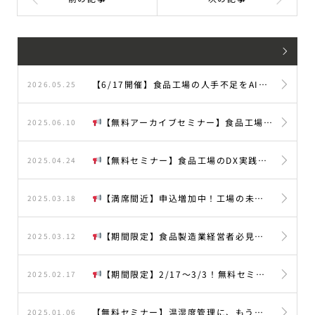
【6/17開催】食品工場の人手不足をAIで突破！目視検査・紙管理からの脱却セミナー
2026.05.25
【無料アーカイブセミナー】食品工場のDX実践事例公開｜紙・Excel業務からの脱却方法
2025.06.10
【無料セミナー】食品工場のDX実践事例公開｜紙・Excel業務からの脱却方法
2025.04.24
【満席間近】申込増加中！工場の未来を変えるDXウェビナーお早めに確保を⚠【無料】
2025.03.18
【期間限定】食品製造業経営者必見！デジタル化で現場と経営をつなぎ、売上UPを実現する秘訣！【無料配信】
2025.03.12
【期間限定】2/17～3/3！無料セミナーで学ぶデジタル帳票で業務効率UP【無料配信】
2025.02.17
【無料セミナー】温湿度管理に、もう人手は不要！『ミテルデ』で自動化と安心を手に入れる
2025.01.06