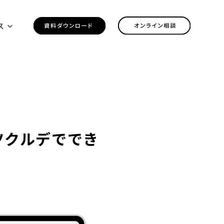
ス
ツクルデででき